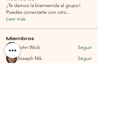
¡Te damos la bienvenida al grupo!
Puedes conectarte con otro
...
Leer más
Miembros
John Wick
Seguir
Joseph Nik.
Seguir
Markus D. Spinks
Seguir
Markus D. Spinks
mc2001857
Seguir
mc2001857
Nia VS
Seguir
Ver todos los miembros (7)